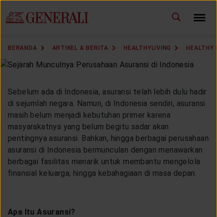
ID
EN
GANTI BAHASA
BERANDA
ARTIKEL & BERITA
HEALTHYLIVING
HEALTHY
DOWNLOAD GEN ICLICK
HUBUNGI KAMI
Sebelum ada di Indonesia, asuransi telah lebih dulu hadir
di sejumlah negara. Namun, di Indonesia sendiri, asuransi
KANTOR PEMASARAN
masih belum menjadi kebutuhan primer karena
masyarakatnya yang belum begitu sadar akan
pentingnya asuransi. Bahkan, hingga berbagai perusahaan
TEMUKAN AGEN
asuransi di Indonesia bermunculan dengan menawarkan
berbagai fasilitas menarik untuk membantu mengelola
finansial keluarga, hingga kebahagiaan di masa depan.
SOLUSI KAMI
Apa Itu Asuransi?