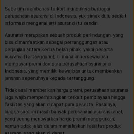
LAYANAN NASABAH
Sebelum membahas terkait munculnya berbagai
perusahaan asuransi di Indonesia, yuk simak dulu sedikit
informasi mengenai arti asuransi itu sendiri.
ARTIKEL DAN BERITA
Asuransi merupakan sebuah produk perlindungan, yang
bisa dimanfaatkan sebagai pertanggungan atau
TENTANG GENERALI
perjanjian antara kedua belah pihak, yakni peserta
asuransi (tertanggung), di mana ia berkewajiban
membayar premi dan para perusahaan asuransi di
ACARA
Indonesia, yang memiliki kewajiban untuk memberikan
jaminan sepenuhnya kepada tertanggung.
KEAGENAN
Tidak asal memberikan harga premi, perusahaan asuransi
juga wajib memperhitungkan terkait pembiayaan hingga
fasilitas yang akan didapat para peserta. Pasalnya,
hingga saat ini masih banyak perusahaan asuransi abal,
yang sering menawarkan harga premi menggiurkan,
namun tidak jelas dalam menjelaskan fasilitas produk
asuransi yang akan di dapat.