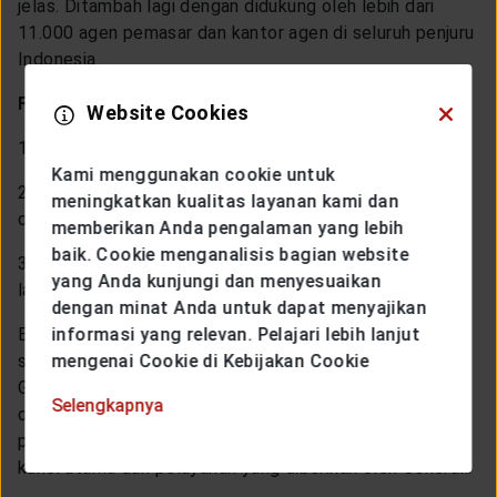
jelas. Ditambah lagi dengan didukung oleh lebih dari
11.000 agen pemasar dan kantor agen di seluruh penjuru
Indonesia.
Fokus Utama Generali
Website Cookies
1. Pengelolaan jalur multi distribusi
Kami menggunakan cookie untuk
2. Pembangunan kemitraan yang berjangka panjang
meningkatkan kualitas layanan kami dan
dengan lembaga keuangan dan distribusi umum
memberikan Anda pengalaman yang lebih
baik. Cookie menganalisis bagian website
3. Penyediaan produk-produk inovatif superior dan
yang Anda kunjungi dan menyesuaikan
layanan yang bernilai tambah kepada pelanggan
dengan minat Anda untuk dapat menyajikan
Berbicara mengenai produk-produk yang inovatif,
informasi yang relevan. Pelajari lebih lanjut
sebagai perusahaan asuransi terbaik di Indonesia,
mengenai Cookie di Kebijakan Cookie
Generali memiliki berbagai macam pilihan produk yang
Selengkapnya
dapat disesuaikan dengan kebutuhan finansial para
pelanggan. Kemudahan pelanggan pun telah menjadi
kunci utama dari pelayanan yang diberikan oleh Generali.