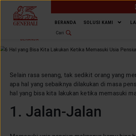
GANTI BAHASA
BERANDA
SOLUSI KAMI
L
Cari
SENIN, 13 JUNI 2022
BAGIKAN
DOWNLOAD GEN ICLICK
BERANDA
ARTIKEL & BERITA
HEALTHYLIVING
H
HUBUNGI KAMI
KANTOR PEMASARAN
Selain rasa senang, tak sedikit orang yang m
apa hal yang sebaiknya dilakukan di masa pe
TEMUKAN AGEN
hal yang bisa kita lakukan ketika memasuki ma
1. Jalan-Jalan
SOLUSI KAMI