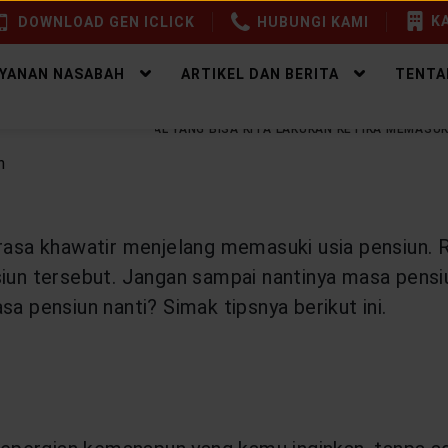
KA
DOWNLOAD GEN ICLICK
HUBUNGI KAMI
AYANAN NASABAH
ARTIKEL DAN BERITA
TENTA
EALTHY WEALTH
6 HAL YANG BISA KITA LAKUKAN KETIKA MEMASUK
erasa khawatir menjelang memasuki usia pensiun. 
nsiun tersebut. Jangan sampai nantinya masa pens
sa pensiun nanti? Simak tipsnya berikut ini.