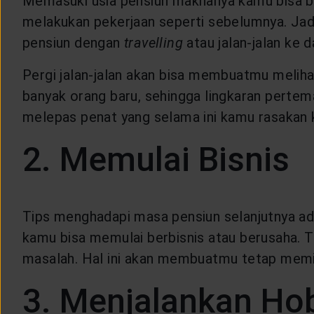
Memasuki usia pensiun maknanya kamu bisa b
LAYANAN NASABAH
melakukan pekerjaan seperti sebelumnya. Jadi
pensiun dengan
travelling
atau jalan-jalan ke 
ARTIKEL DAN BERITA
Pergi jalan-jalan akan bisa membuatmu melihat
banyak orang baru, sehingga lingkaran pertema
TENTANG GENERALI
melepas penat yang selama ini kamu rasakan k
2. Memulai Bisnis
ACARA
KEAGENAN
Tips menghadapi masa pensiun selanjutnya ad
kamu bisa memulai berbisnis atau berusaha. T
masalah. Hal ini akan membuatmu tetap memili
3. Menjalankan Ho