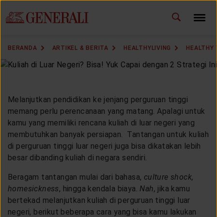
ID
EN
GANTI BAHASA
BERANDA
ARTIKEL & BERITA
HEALTHYLIVING
HEALTHY
DOWNLOAD GEN ICLICK
HUBUNGI KAMI
Melanjutkan pendidikan ke jenjang perguruan tinggi
memang perlu perencanaan yang matang. Apalagi untuk
KANTOR PEMASARAN
kamu yang memiliki rencana
kuliah di luar negeri
yang
membutuhkan banyak persiapan. Tantangan untuk kuliah
TEMUKAN AGEN
di perguruan tinggi luar negeri juga bisa dikatakan lebih
besar dibanding kuliah di negara sendiri.
Beragam tantangan mulai dari bahasa,
culture shock,
homesickness
, hingga kendala biaya.
Nah,
jika kamu
SOLUSI KAMI
bertekad melanjutkan kuliah di perguruan tinggi luar
negeri, berikut beberapa cara yang bisa kamu lakukan