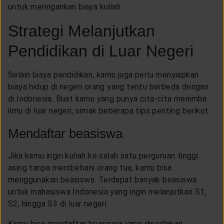
LAYANAN NASABAH
untuk meringankan biaya kuliah.
Strategi Melanjutkan
ARTIKEL DAN BERITA
Pendidikan di Luar Negeri
TENTANG GENERALI
Selain biaya pendidikan, kamu juga perlu menyiapkan
biaya hidup di negeri orang yang tentu berbeda dengan
di Indonesia. Buat kamu yang punya cita-cita menimba
ACARA
ilmu di luar negeri, simak beberapa tips penting berikut.
Mendaftar beasiswa
KEAGENAN
Jika kamu ingin kuliah ke salah satu perguruan tinggi
asing tanpa membebani orang tua, kamu bisa
menggunakan beasiswa. Terdapat banyak beasiswa
untuk mahasiswa Indonesia yang ingin melanjutkan S1,
S2, hingga S3 di luar negeri.
Kamu bisa mendaftar beasiswa yang disediakan