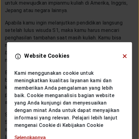
untuk mewujudkan impianmu kuliah di Amerika, Inggris,
Jepang atau negara lainnya.
Apabila kamu ingin melanjutkan pendidikan langsung
setelah lulus wisuda S1, maka kamu harus mencari
penghasilan tambahan saat masih kuliah. Kamu bisa
mengambil pekerjaan sampingan seperti menjadi
blogger
,
reseller
,
copywriter
, atau pekerjaan lain untuk
Website Cookies
mencari tambahan uang.
Berapa lama kamu perlu menabung? Tergantung dari
Kami menggunakan cookie untuk
biaya pendidikan di kampus yang kamu tuju dan
meningkatkan kualitas layanan kami dan
kemampuan kamu menabung. Selama menabung untuk
memberikan Anda pengalaman yang lebih
pendidikan di luar negeri, kurangi aktivitas nongkrong
baik. Cookie menganalisis bagian website
atau pengeluaran yang tidak terlalu penting.
yang Anda kunjungi dan menyesuaikan
dengan minat Anda untuk dapat menyajikan
Simpan uang tabungan kamu dalam satu rekening bank.
informasi yang relevan. Pelajari lebih lanjut
Sebagai saran, pertimbangkan untuk menempatkan
mengenai Cookie di Kebijakan Cookie
sebagian tabungan ke dalam rekening deposito.
Instrumen simpanan ini cenderung menawarkan tingkat
Selengkapnya