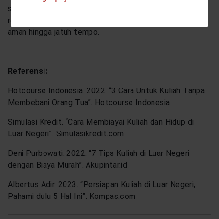
suku bunga yang lebih tinggi dengan risiko yang relatif
rendah, memungkinkan uang kamu untuk tumbuh secara
aman hingga jatuh tempo.
Referensi:
Hotcourse Indonesia. 2022. “3 Cara Untuk Kuliah Tanpa
Membebani Orang Tua”. Hotcourse Indonesia
Simulasi Kredit. “Cara Membiayai Kuliah dan Hidup di
Luar Negeri”. Simulasikredit.com
Deni Purbowati. 2022. “7 Tips Kuliah di Luar Negeri
dengan Biaya Murah”. Akupintar.id
Albertus Adir. 2023. “Persiapan Kuliah di Luar Negeri,
Pahami dulu 5 Hal Ini”. Kompas.com