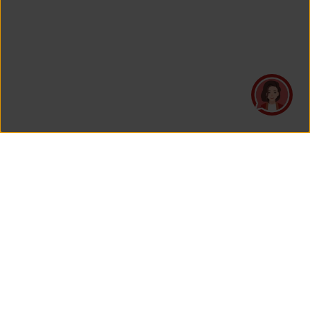
PT Asuransi Jiwa Generali Indonesia
merupakan perusahaan asuransi yang Berizin dan Diawasi
oleh Otoritas Jasa Keuangan.
KANTOR PUSAT
PT Asuransi Jiwa Generali Indonesia
Generali Tower Lantai 7