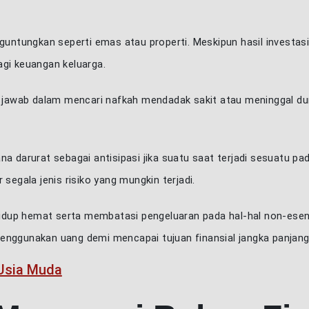
nguntungkan seperti emas atau properti. Meskipun hasil investasi
agi keuangan keluarga.
g jawab dalam mencari nafkah mendadak sakit atau meninggal duni
ana darurat sebagai antisipasi jika suatu saat terjadi sesuatu pa
 Cookies
segala jenis risiko yang mungkin terjadi.
kan cookie untuk meningkatkan kualitas layana
hidup hemat serta membatasi pengeluaran pada hal-hal non-esen
da pengalaman yang lebih baik. Cookie menganal
enggunakan uang demi mencapai tujuan finansial jangka panjang 
Anda kunjungi dan menyesuaikan dengan minat An
 Usia Muda
an informasi yang relevan. Pelajari lebih lanjut 
ijakan Cookie