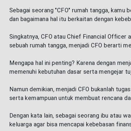
LAYANAN NASABAH
Sebagai seorang "CFO" rumah tangga, kamu ber
dan bagaimana hal itu berkaitan dengan kebeb
ARTIKEL DAN BERITA
Singkatnya, CFO atau Chief Financial Officer
TENTANG GENERALI
sebuah rumah tangga, menjadi CFO berarti me
Mengapa hal ini penting? Karena dengan menj
ACARA
memenuhi kebutuhan dasar serta mengejar tuju
KEAGENAN
Namun demikian, menjadi CFO bukanlah tugas
serta kemampuan untuk membuat rencana dan s
Dengan kata lain, sebagai seorang ibu atau wa
keluarga agar bisa mencapai kebebasan finans