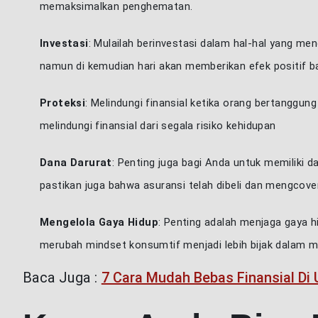
memaksimalkan penghematan.
Investasi
: Mulailah berinvestasi dalam hal-hal yang me
namun di kemudian hari akan memberikan efek positif b
Proteksi
: Melindungi finansial ketika orang bertanggun
melindungi finansial dari segala risiko kehidupan
Dana Darurat
: Penting juga bagi Anda untuk memiliki d
Website
pastikan juga bahwa asuransi telah dibeli dan mengcover 
Kami mengguna
Mengelola Gaya Hidup
: Penting adalah menjaga gaya 
memberikan An
merubah mindset konsumtif menjadi lebih bijak dalam m
website yang 
Baca Juga :
7 Cara Mudah Bebas Finansial Di
dapat menyajik
Cookie di Keb