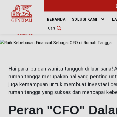
GANTI BAHASA
BERANDA
SOLUSI KAMI
L
Cari
RABU, 17 JANUARI 2024
BAGIKAN
DOWNLOAD GEN ICLICK
BERANDA
ARTIKEL & BERITA
HEALTHYLIVING
H
HUBUNGI KAMI
KANTOR PEMASARAN
Hai para ibu dan wanita tangguh di luar sana!
TEMUKAN AGEN
rumah tangga merupakan hal yang penting unt
juga kemampuan untuk membuat investasi cerd
rumah tangga yang sukses dan mencapai kebeb
SOLUSI KAMI
Peran "CFO" Dal