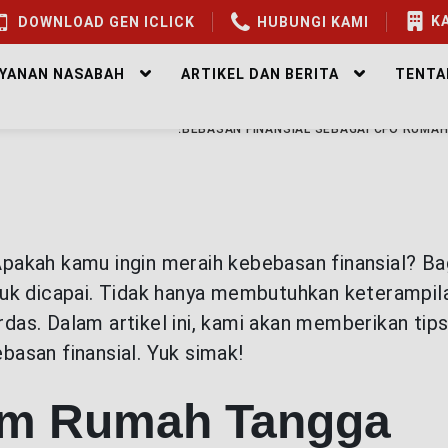
KA
DOWNLOAD GEN ICLICK
HUBUNGI KAMI
AYANAN NASABAH
ARTIKEL DAN BERITA
TENTA
EALTHY WEALTH
RAIH KEBEBASAN FINANSIAL SEBAGAI CFO RUMA
 Apakah kamu ingin meraih kebebasan finansial? Ba
uk dicapai. Tidak hanya membutuhkan keterampila
as. Dalam artikel ini, kami akan memberikan tip
asan finansial. Yuk simak!
am Rumah Tangga