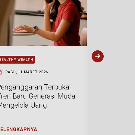
HEALTHY WEALTH
HEALTHY WEAL
RABU, 11 MARET 2026
SENIN, 9 FEB
Penganggaran Terbuka:
Menabung 
Tren Baru Generasi Muda
Muda: Dar
Mengelola Uang
Digital ke
Finansial
SELENGKAPNYA
SELENGKAP