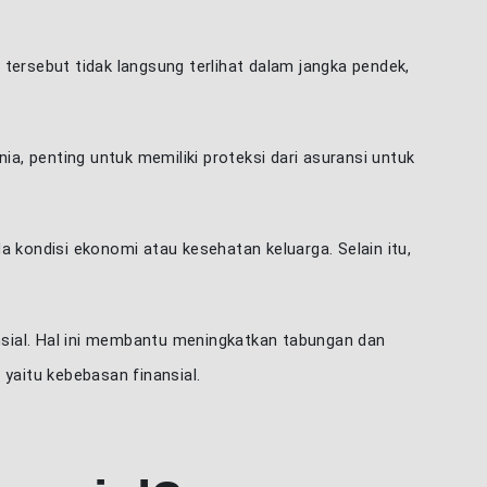
 tersebut tidak langsung terlihat dalam jangka pendek,
a, penting untuk memiliki proteksi dari asuransi untuk
da kondisi ekonomi atau kesehatan keluarga. Selain itu,
n kami dan
sial. Hal ini membantu meningkatkan tabungan dan
isis bagian
yaitu kebebasan finansial.
da untuk
mengenai