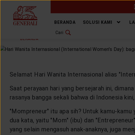
GANTI BAHASA
BERANDA
SOLUSI KAMI
L
Cari
KAMIS, 7 MARET 2019
BAGIKAN
DOWNLOAD GEN ICLICK
BERANDA
ARTIKEL & BERITA
HEALTHYLIVING
H
HUBUNGI KAMI
KANTOR PEMASARAN
Selamat Hari Wanita Internasional alias "Inte
TEMUKAN AGEN
Saat perayaan hari yang bersejarah ini, diman
rasanya bangga sekali bahwa di Indonesia kini
"Mompreneur" itu apa sih? Untuk kamu-kamu 
SOLUSI KAMI
dua kata, yaitu "Mom" (ibu) dan "Entrepreneur
yang selain mengasuh anak-anaknya, juga menj