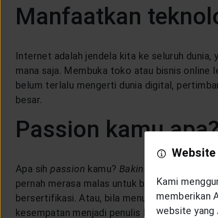
Manfaatkan teknolo
Internet adalah jendela kita ke seluruh dunia
mana saja. Membuka toko atau bisnis online 
belum terlalu mengerti dunia digital, pertim
besar.
Passion kamu apa
Website
Apa sih
passion
kamu?
Baking
? Yoga? Mengga
Kami mengguna
pernah merasa malas untuk bekerja". Bila kam
memberikan An
bersertifikasi. Atau, bila menulis adalah hob
website yang 
kesempatan menjadi penulis lepas atau kontri