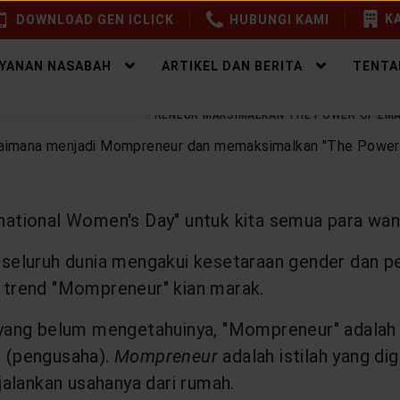
KA
DOWNLOAD GEN ICLICK
HUBUNGI KAMI
AYANAN NASABAH
ARTIKEL DAN BERITA
TENTA
EALTHY WEALTH
MOMPRENEUR MAKSIMALKAN THE POWER OF EM
rnational Women's Day" untuk kita semua para wani
a seluruh dunia mengakui kesetaraan gender dan p
, trend "Mompreneur" kian marak.
yang belum mengetahuinya, "Mompreneur" adalah s
" (pengusaha).
Mompreneur
adalah istilah yang 
alankan usahanya dari rumah.