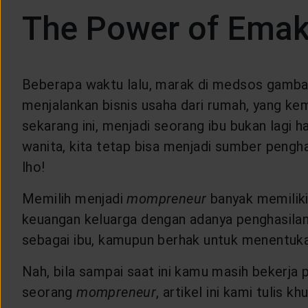
LAYANAN NASABAH
The Power of Ema
ARTIKEL DAN BERITA
Beberapa waktu lalu, marak di medsos gam
TENTANG GENERALI
menjalankan bisnis usaha dari rumah, yang k
sekarang ini, menjadi seorang ibu bukan lagi h
wanita, kita tetap bisa menjadi sumber pengh
ACARA
lho!
KEAGENAN
Memilih menjadi
mompreneur
banyak memiliki
keuangan keluarga dengan adanya penghasila
sebagai ibu, kamupun berhak untuk menentukan
Nah, bila sampai saat ini kamu masih bekerja
seorang
mompreneur
, artikel ini kami tulis 