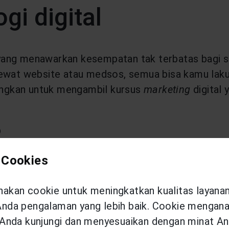
gi digital
, yang menawarkan kesempatan tak terbatas bagi si
lewat website atau medsos, semua bisa kamu laku
bangkan untuk mengambil kursus
marketing
digital
?
 Cookies
mbar? Pepatah bilang, "cari pekerjaan yang sesu
kan cookie untuk meningkatkan kualitas layana
u suka yoga atau Zumba, misalnya, kamu bisa mend
da pengalaman yang lebih baik. Cookie menganal
imu, coba kirimkan beberapa cerpen atau tulisan k
Anda kunjungi dan menyesuaikan dengan minat An
butor kolom tertentu.