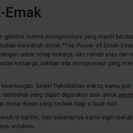
k-Emak
bar-gambar meme
mompreneurs
yang masih berdas
emudian mewabah istilah "The Power of Emak-Ema
alangan untuk tetap bekerja, dari rumah atau dari m
asilan keluarga, bahkan ada
mompreneur
yang mer
 keuntungan. Selain fleksibilitas waktu, kamu pun
n tambahan yang dapat digunakan baik untuk
pere
 masa depan yang terbaik bagi si buah hati.
 penuh di kantor, tapi sebenarnya kamu ingin mer
khusus untukmu.