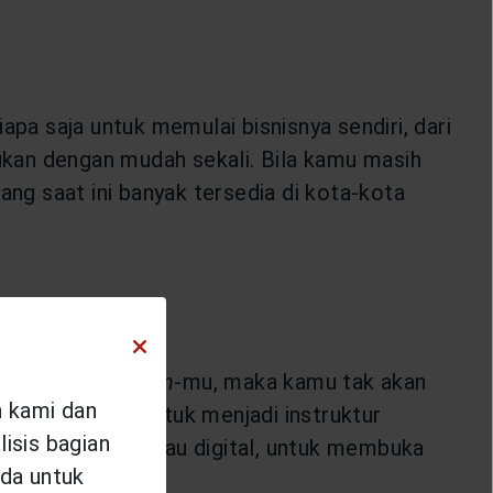
apa saja untuk memulai bisnisnya sendiri, dari
kan dengan mudah sekali. Bila kamu masih
 yang saat ini banyak tersedia di kota-kota
ai dengan
passion
-mu, maka kamu tak akan
n kami dan
aftar kursus untuk menjadi instruktur
isis bagian
e majalah cetak atau digital, untuk membuka
da untuk