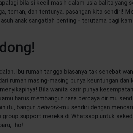
palagi bila si kecil masih dalam usia balita yang
ga, teman, dan tentunya, pasangan kita sendiri! M
suh anak sangatlah penting - terutama bagi kamu 
 dong!
alah, ibu rumah tangga biasanya tak sehebat wanita
 dari rumah masing-masing punya keuntungan dan
enyikapinya! Bila wanita karir punya kesempatan
kamu harus membangun rasa percaya dirimu send
in itu, bangun
network
-mu sendiri dengan mencar
uti group support mereka di Whatsapp untuk seke
aru, lho!