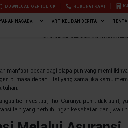
KA
DOWNLOAD GEN ICLICK
HUBUNGI KAMI
AYANAN NASABAH
ARTIKEL DAN BERITA
TENTA
EALTHY WEALTH
TERNYATA INILAH 3 MANFAAT BERINVESTASI MEL
an manfaat besar bagi siapa pun yang memilikinya
an di masa depan. Hal yang sama jika kamu memil
utuhan.
aligus berinvestasi, lho. Caranya pun tidak sulit,
suransi lain yang berhubungan kesehatan dan jiwa 
si Melalui Asuransi