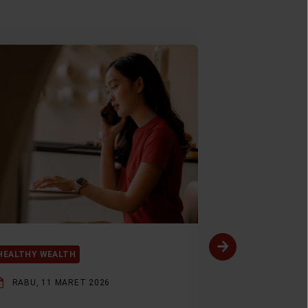
HEALTHY WEALTH
HEALTHY WEAL
RABU, 11 MARET 2026
SENIN, 9 FEB