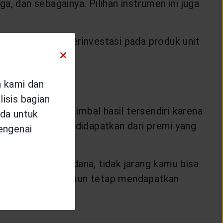
, dan sebagainya. Pilihan instrumen ini juga
ut. Selain itu, berinvestasi pada produk unit
n kami dan
isis bagian
i menjadi suatu imbal hasil tersendiri karena
da untuk
Dana inilah yang didapatkan dari premi yang
mengenai
galami kesulitan dana, tidak jarang kamu bisa
ementara waktu namun tetap mendapatkan
an fasilitas ini.