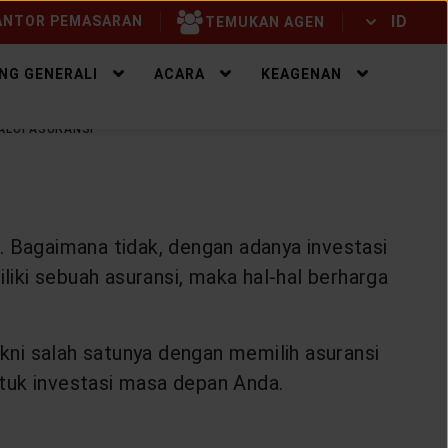
ID
NTOR PEMASARAN
TEMUKAN AGEN
ID
EN
NG GENERALI
ACARA
KEAGENAN
ALUI ASURANSI
. Bagaimana tidak, dengan adanya investasi
iki sebuah asuransi, maka hal-hal berharga
 yakni salah satunya dengan memilih asuransi
untuk investasi masa depan Anda.