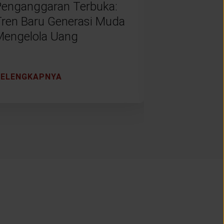
Penganggaran Terbuka:
Menabung 
Tren Baru Generasi Muda
Muda: Dar
Mengelola Uang
Digital ke
Finansial
SELENGKAPNYA
SELENGKAP