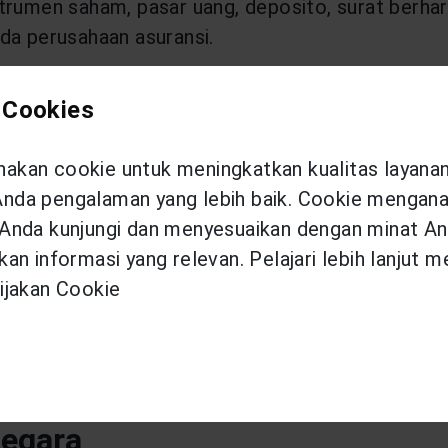
rumen saham, pasar uang, deposito, surat berharga
da perusahaan asuransi.
tinya juga akan disesuaikan pada instrumen terseb
 Cookies
n manfaat yang cukup besar. seperti:
kan cookie untuk meningkatkan kualitas layana
da pengalaman yang lebih baik. Cookie menganal
abis dan nasabah masih dalam keadaan sehat. Hal in
Anda kunjungi dan menyesuaikan dengan minat An
tkan pengembalian dana dari hasil investasinya. 
an informasi yang relevan. Pelajari lebih lanjut 
iki.
ijakan Cookie
ah produk unit link, di mana jika kamu sedang men
asilitas ini, kamu bisa tidak membayar premi s
erapa tahun menjadi peserta, kamu akan mendapatk
negara