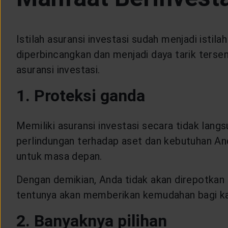
LAYANAN NASABAH
Istilah asuransi investasi sudah menjadi istil
ARTIKEL DAN BERITA
diperbincangkan dan menjadi daya tarik tersen
asuransi investasi.
TENTANG GENERALI
1. Proteksi ganda
ACARA
Memiliki asuransi investasi secara tidak la
perlindungan terhadap aset dan kebutuhan An
KEAGENAN
untuk masa depan.
Dengan demikian, Anda tidak akan direpotkan u
tentunya akan memberikan kemudahan bagi ka
2. Banyaknya pilihan