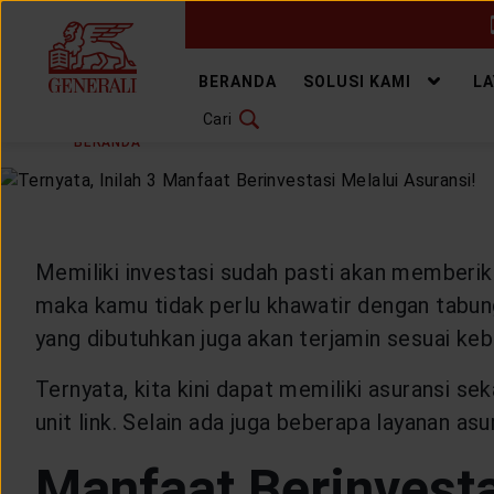
GANTI BAHASA
BERANDA
SOLUSI KAMI
L
Cari
KAMIS, 2 JUNI 2022
BAGIKAN
DOWNLOAD GEN ICLICK
BERANDA
ARTIKEL & BERITA
HEALTHYLIVING
H
HUBUNGI KAMI
KANTOR PEMASARAN
Memiliki investasi sudah pasti akan memberik
maka kamu tidak perlu khawatir dengan tabung
TEMUKAN AGEN
yang dibutuhkan juga akan terjamin sesuai keb
Ternyata, kita kini dapat memiliki asuransi sek
unit link. Selain ada juga beberapa layanan a
SOLUSI KAMI
Manfaat Berinvesta