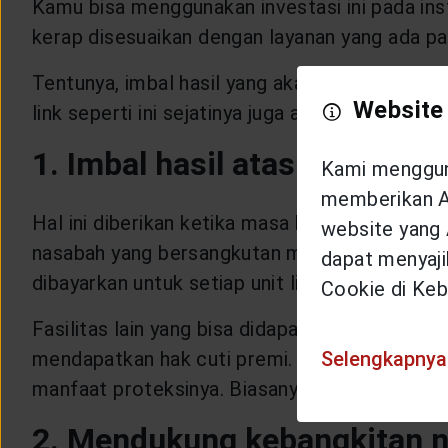
Kamu bisa menggunakan investasi ini pada inst
kerap disesuaikan dengan layanan yang ada pa
Tentunya, imbal hasil yang akan didapatkan nan
Website
link seperti ini sejatinya juga akan memberika
1. Imbal hasil atas premi
Kami mengguna
memberikan An
Hal ini diberikan ketika masa kontrak sudah h
website yang 
nasabah yang bersangkutan masih bisa mendapa
dapat menyajik
dibayarkan untuk setiap unit link yang kamu mil
Cookie di Keb
Fasilitas lain yang bisa didapatkan oleh nasab
Selengkapnya
mendapatkan hak cuti premi. Dengan adanya f
manfaat proteksinya. Biasanya, jika sudah beb
2. Mendukung kebangkitan 