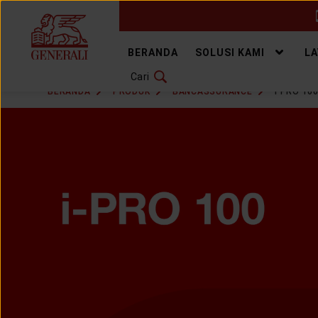
GANTI BAHASA
BERANDA
SOLUSI KAMI
L
Cari
DOWNLOAD GEN ICLICK
BERANDA
PRODUK
BANCASSURANCE
I PRO 10
HUBUNGI KAMI
KANTOR PEMASARAN
TEMUKAN AGEN
SOLUSI KAMI