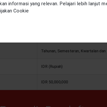
an informasi yang relevan. Pelajari lebih lanjut 
30 hari – 60 tahun (ulang tahun terde
ijakan Cookie
18 – 90 tahun (ulang tahun terdekat)
5, 10, 15, dan 20 tahun
Tahunan, Semesteran, Kwartalan dan
IDR (Rupiah)
IDR 50,000,000