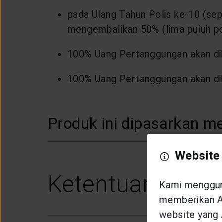
pada Ulang Tahun Polis ke-10 (se
mengembalikan 50% (lima puluh pe
100% Uang Pertanggungan akan dib
100% Uang Pertanggungan akan dib
Produk ini dipasarkan me
Website
Ketentuan Produ
Kami mengguna
memberikan An
website yang 