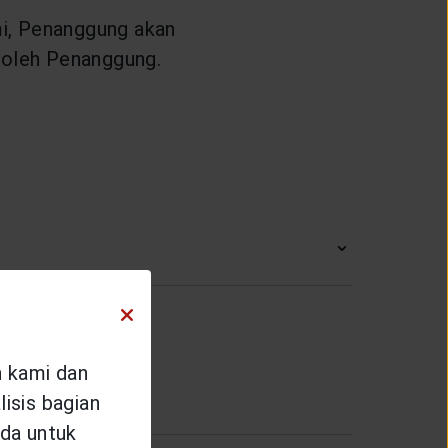
mi, Penanggung akan
a oleh Penanggung.
n kami dan
isis bagian
da untuk