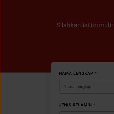
Silahkan isi formul
NAMA LENGKAP
*
JENIS KELAMIN
*