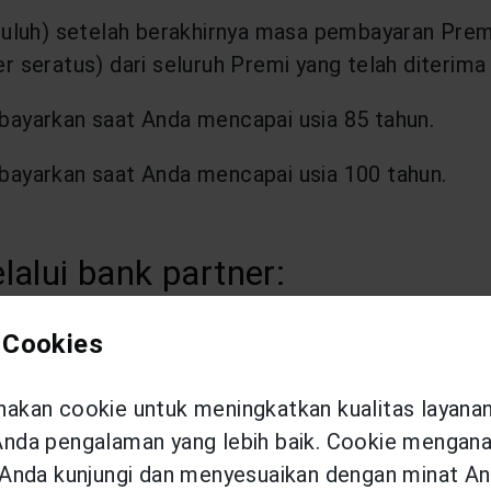
puluh) setelah berakhirnya masa pembayaran Pre
r seratus) dari seluruh Premi yang telah diterim
ayarkan saat Anda mencapai usia 85 tahun.
ayarkan saat Anda mencapai usia 100 tahun.
lalui bank partner:
 Cookies
k i-PRO 100
kan cookie untuk meningkatkan kualitas layana
da pengalaman yang lebih baik. Cookie menganal
Anda kunjungi dan menyesuaikan dengan minat An