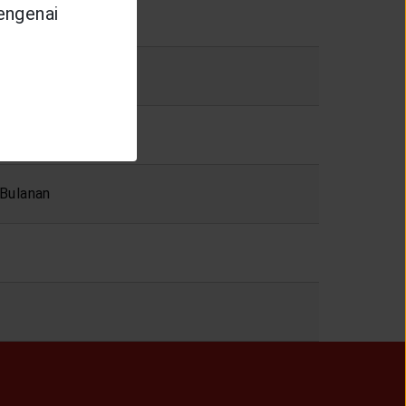
mengenai
kat)
 Bulanan