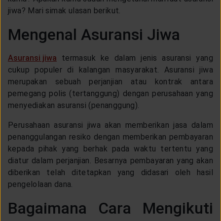
LAYANAN NASABAH
jiwa? Mari simak ulasan berikut.
Mengenal Asuransi Jiwa
ARTIKEL DAN BERITA
Asuransi jiwa
termasuk ke dalam jenis asuransi yang
cukup populer di kalangan masyarakat. Asuransi jiwa
TENTANG GENERALI
merupakan sebuah perjanjian atau kontrak antara
pemegang polis (tertanggung) dengan perusahaan yang
menyediakan asuransi (penanggung).
ACARA
Perusahaan asuransi jiwa akan memberikan jasa dalam
penanggulangan resiko dengan memberikan pembayaran
KEAGENAN
kepada pihak yang berhak pada waktu tertentu yang
diatur dalam perjanjian. Besarnya pembayaran yang akan
diberikan telah ditetapkan yang didasari oleh hasil
pengelolaan dana.
Bagaimana Cara Mengikuti