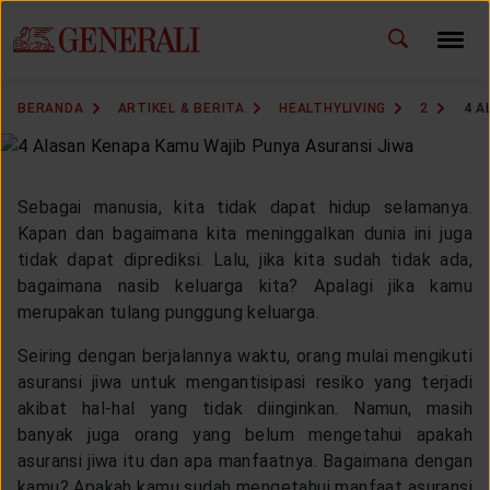
ID
EN
GANTI BAHASA
BERANDA
ARTIKEL & BERITA
HEALTHYLIVING
2
4 A
DOWNLOAD GEN ICLICK
HUBUNGI KAMI
Sebagai manusia, kita tidak dapat hidup selamanya.
Kapan dan bagaimana kita meninggalkan dunia ini juga
KANTOR PEMASARAN
tidak dapat diprediksi. Lalu, jika kita sudah tidak ada,
bagaimana nasib keluarga kita? Apalagi jika kamu
merupakan tulang punggung keluarga.
TEMUKAN AGEN
Seiring dengan berjalannya waktu, orang mulai mengikuti
asuransi jiwa untuk mengantisipasi resiko yang terjadi
akibat hal-hal yang tidak diinginkan. Namun, masih
SOLUSI KAMI
banyak juga orang yang belum mengetahui apakah
asuransi jiwa itu dan apa manfaatnya. Bagaimana dengan
kamu? Apakah kamu sudah mengetahui manfaat asuransi