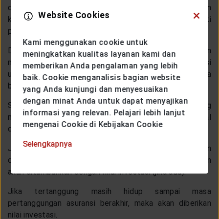
dan dapat terjadi kapan saja. Kejadian ini merupakan
Website Cookies
kejadian mendadak dan sering kali kita tidak memiliki
persiapan untuk menghadapinya.
Kami menggunakan cookie untuk
Dalam kondisi ini, asuransi jiwa dapat memberikan
meningkatkan kualitas layanan kami dan
manfaat. Kamu dapat melakukan klaim dari asuransi
memberikan Anda pengalaman yang lebih
untuk membayarkan biaya dokter, biaya obat, hingga
baik. Cookie menganalisis bagian website
biaya rawat inap.
yang Anda kunjungi dan menyesuaikan
dengan minat Anda untuk dapat menyajikan
Sebagai contoh nyata,
produk asuransi jiwa
Gemilang
informasi yang relevan. Pelajari lebih lanjut
memiliki 2 manfaat utama yaitu manfaat meninggal
mengenai Cookie di Kebijakan Cookie
dunia dan manfaat akhir pertanggungan.
Selengkapnya
Jika tertanggung meninggal dunia, maka dana akan
dibayarkan sebesar 100% dari uang pertanggungan dan
akan ditambahkan dengan nilai investasi (jika ada).
Jika tertanggung masih hidup sampai masa
pertanggungan asuransi berakhir, maka akan diberikan
nilai investasi.