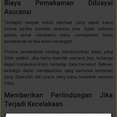
Biaya Pemakaman Dibiayai
Asuransi
Terdapat banyak sekali manfaat yang dapat kamu
terima ketika memiliki asuransi jiwa. Salah satunya
adalah untuk membantu kamu meringankan biaya
pemakaman ketika kamu meninggal.
Proses pemakaman kadang membutuhkan biaya yang
tidak sedikit. Jika kamu memiliki asuransi jiwa, keluarga
dapat melakukan klaim terhadap dana tersebut. Bahkan,
keluarga dapat mendapatkan uang santunan kematian
yang diperoleh dari premi yang kamu bayarkan semasa
hidup.
Memberikan Perlindungan Jika
Terjadi Kecelakaan
Kecelakaan merupakan kejadian yang tidak diinginkan