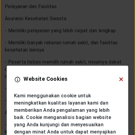
Pelayanan dan Fasilitas
Asuransi Kesehatan Swasta
- Memiliki pelayanan yang lebih cepat dan lengkap
- Memiliki banyak rekanan rumah sakit, dan fasilitas
kesehatan lainnya
- Peserta bebas memilih rumah sakit, misalnya dekat
dengan rumah, kantor dan lain-lain tanpa adanya surat
rujukan
Website Cookies
- Fasilitas lebih lengkap
Kami menggunakan cookie untuk
- Tidak perlu mengantri panjang
meningkatkan kualitas layanan kami dan
memberikan Anda pengalaman yang lebih
Asuransi Kesehatan BPJS
baik. Cookie menganalisis bagian website
- Pelayanan cukup baik, namun masih kurang memadai
yang Anda kunjungi dan menyesuaikan
karena banyaknya pasien yang juga menggunakan BPJS
dengan minat Anda untuk dapat menyajikan