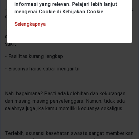
informasi yang relevan. Pelajari lebih lanjut
- Peserta biasanya sudah didaftarkan di faskes tertentu
mengenai Cookie di Kebijakan Cookie
sesuai dengan wilayah tempat tinggal
Selengkapnya
- Peserta wajib mendapatkan surat rujukan dari faskes
sebelumnya, jika ingin mendapatkan tindakan ke rumah
sakit
- Fasilitas kurang lengkap
- Biasanya harus sabar mengantri
Nah, bagaimana? Pasti ada kelebihan dan kekurangan
dari masing-masing penyelenggara. Namun, tidak ada
salahnya juga jika kamu memiliki keduanya sekaligus.
Terlebih, asuransi kesehatan swasta sangat memberikan