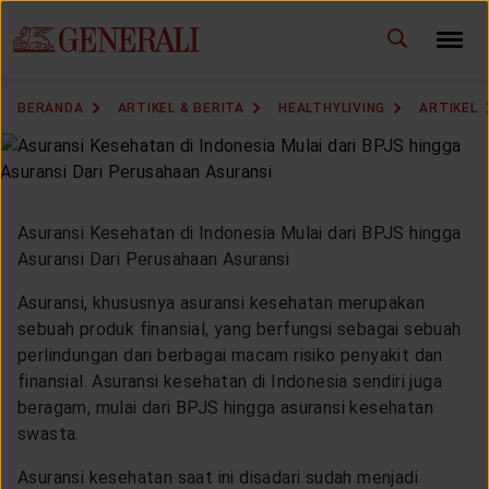
ID
EN
GANTI BAHASA
BERANDA
ARTIKEL & BERITA
HEALTHYLIVING
ARTIKEL
DOWNLOAD GEN ICLICK
HUBUNGI KAMI
Asuransi Kesehatan di Indonesia Mulai dari BPJS hingga
KANTOR PEMASARAN
Asuransi Dari Perusahaan Asuransi
Asuransi, khususnya asuransi kesehatan merupakan
TEMUKAN AGEN
sebuah produk finansial, yang berfungsi sebagai sebuah
perlindungan dari berbagai macam risiko penyakit dan
finansial. Asuransi kesehatan di Indonesia sendiri juga
beragam, mulai dari BPJS hingga asuransi kesehatan
SOLUSI KAMI
swasta.
Asuransi kesehatan saat ini disadari sudah menjadi