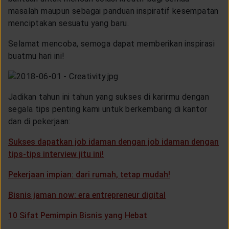
LAYANAN NASABAH
masalah maupun sebagai panduan inspiratif kesempatan
menciptakan sesuatu yang baru.
ARTIKEL DAN BERITA
Selamat mencoba, semoga dapat memberikan inspirasi
buatmu hari ini!
TENTANG GENERALI
Jadikan tahun ini tahun yang sukses di karirmu dengan
segala tips penting kami untuk berkembang di kantor
ACARA
dan di pekerjaan:
Sukses dapatkan job idaman dengan job idaman dengan
KEAGENAN
tips-tips interview jitu ini!
Pekerjaan impian: dari rumah, tetap mudah!
Bisnis jaman now: era entrepreneur digital
10 Sifat Pemimpin Bisnis yang Hebat