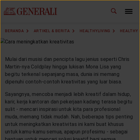
ID
EN
GANTI BAHASA
BERANDA
ARTIKEL & BERITA
HEALTHYLIVING
HEALTHY 
DOWNLOAD GEN ICLICK
HUBUNGI KAMI
Mulai dari musisi dan pencipta lagu jenius seperti Chris
Martin-nya Coldplay hingga lukisan Mona Lisa yang
KANTOR PEMASARAN
begitu terkenal sepanjang masa, dunia ini memang
dipenuhi contoh-contoh kreativitas yang luar biasa.
TEMUKAN AGEN
Sayangnya, mencoba menjadi lebih kreatif dalam hidup,
karir, kerja kantoran dan pekerjaan kadang terasa begitu
sulit - mencari inspirasi untuk kita para profesional
muda, memang tidak mudah. Nah, beberapa tips penting
SOLUSI KAMI
untuk meningkatkan kreativitas ini kami buat khusus
untuk kamu-kamu semua, apapun profesimu - sebagai
bantuan untuk mencari solusi kreatif bagi semua