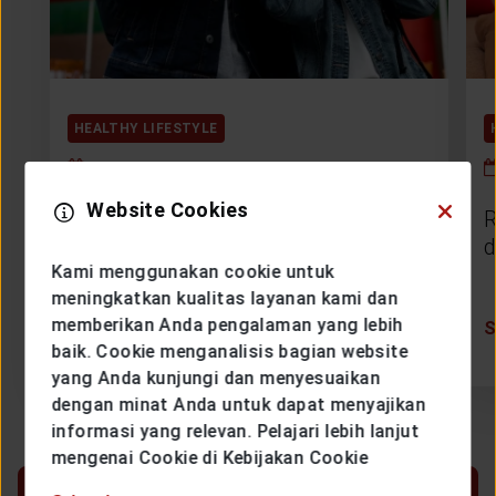
HEALTHY LIFESTYLE
SENIN, 27 APRIL 2026
Website Cookies
Masa Depan yang Sehat Dimulai di
R
Usia 30-an
d
Kami menggunakan cookie untuk
meningkatkan kualitas layanan kami dan
memberikan Anda pengalaman yang lebih
SELENGKAPNYA
baik. Cookie menganalisis bagian website
yang Anda kunjungi dan menyesuaikan
dengan minat Anda untuk dapat menyajikan
informasi yang relevan. Pelajari lebih lanjut
mengenai Cookie di Kebijakan Cookie