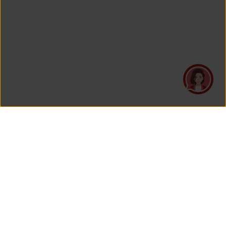
PT Asuransi Jiwa Generali Indonesia
merupakan perusahaan asuransi yang Berizin dan Diawasi
oleh Otoritas Jasa Keuangan.
KANTOR PUSAT
PT Asuransi Jiwa Generali Indonesia