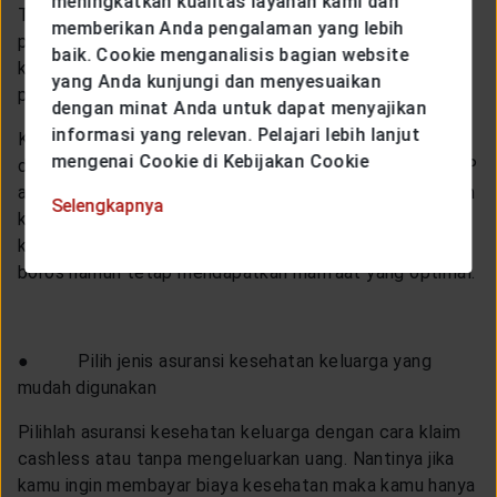
meningkatkan kualitas layanan kami dan
Tentunya kamu dan keluarga ingin mendapatkan
memberikan Anda pengalaman yang lebih
perawatan kesehatan yang lengkap, namun perlu kamu
baik. Cookie menganalisis bagian website
ketahui jika premi asuransi kesehatan keluarga dengan
yang Anda kunjungi dan menyesuaikan
perawatan lengkap pasti jauh lebih mahal.
dengan minat Anda untuk dapat menyajikan
informasi yang relevan. Pelajari lebih lanjut
Kamu juga bisa memilih kelas rawat inap yang ingin
mengenai Cookie di Kebijakan Cookie
digunakan. Pastinya semakin bagus kelasnya seperti VIP
atau VVIP akan semakin mahal juga biaya preminya. Oleh
Selengkapnya
karena itu, pastikan kamu memilih jenis perawatan yang
kamu dan keluarga butuhkan saja agar tidak terlalu
boros namun tetap mendapatkan manfaat yang optimal.
● Pilih jenis asuransi kesehatan keluarga yang
mudah digunakan
Pilihlah asuransi kesehatan keluarga dengan cara klaim
cashless atau tanpa mengeluarkan uang. Nantinya jika
kamu ingin membayar biaya kesehatan maka kamu hanya