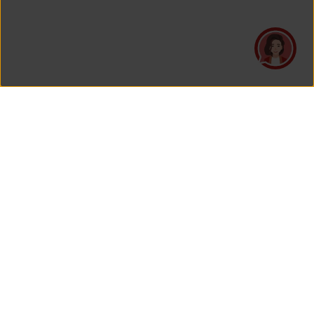
PT Asuransi Jiwa Generali Indonesia
merupakan perusahaan asuransi yang Berizin dan Diawasi
oleh Otoritas Jasa Keuangan.
KANTOR PUSAT
PT Asuransi Jiwa Generali Indonesia
Generali Tower Lantai 7
Gran Rubina Business Park
Kawasan Rasuna Epicentrum
Jl. HR. Rasuna Said Kavling C-22