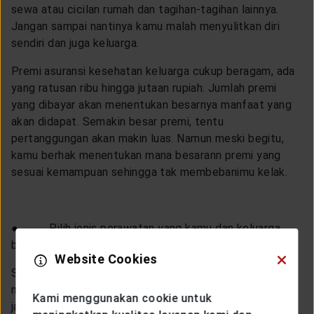
sewa atau cicilan rumah dan tagihan-tagihan lainnya.
Jangan sampai nantinya kamu malah menyulitkan diri
sendiri dan juga keluarga.
Premi asuransi kesehatan keluarga cukup beragam, ada
yang ratusan ribu hingga jutaan rupiah. Jumlah premi
yang dibayar akan menentukan besarnya manfaat yang
akan didapat. Semakin besar premi, tentu
pertanggungan akan makin luas. Namun meski begitu,
kamu berhak menentukan mana besarann premi yang
sesuai kemampuan sehingga tak membebanimu kelak.
● Pilih jenis perawatan yang kamu dan keluarga
butuhkan
Website Cookies
Setiap produk asuransi kesehatan keluarga, biasanya
memiliki jenis perawatan mulai dari rawat inap, rawat
Kami menggunakan cookie untuk
jalan, kesehatan gigi, kesehatan mata dan lain-lain.