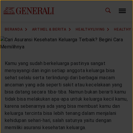
ID
EN
GANTI BAHASA
BERANDA
ARTIKEL & BERITA
HEALTHYLIVING
HEALTHY
DOWNLOAD GEN ICLICK
HUBUNGI KAMI
Kamu yang sudah berkeluarga pastinya sangat
KANTOR PEMASARAN
menyayangi dan ingin setiap anggota keluarga bisa
sehat selalu serta terlindungi dari berbagai macam
ancaman yang ada seperti sakit atau kecelakaan yang
TEMUKAN AGEN
bisa datang secara tiba-tiba. Namun bukan berarti kamu
tidak bisa melakukan apa-apa untuk keluarga kecil kamu,
karena sebenarnya ada yang bisa membuat kamu dan
keluarga tercinta bisa lebih tenang dalam menjalani
SOLUSI KAMI
kehidupan sehari-hari, salah satunya yaitu dengan
memiliki asuransi kesehatan keluarga.