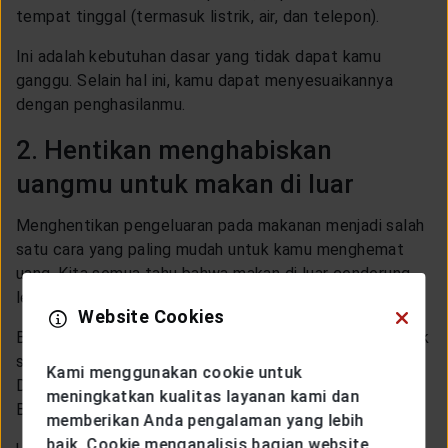
tempat tinggal (termasuk listrik, air, dan telepon).
Ini adalah kebutuhan dasar yang tidak dapat kamu
ganggu. Selain hal ini, kamu dapat menyesuaikannya
dengan penghasilanmu.
2. Hentikan menghabiskan
uangmu untuk makan di luar
Menghentikan pengeluaran pada makanan menjadi salah
satu cara yang paling mudah untuk kamu menghemat
uang. Kita semua tahu bahwa makan di luar cenderung
lebih mahal dibanding kita masak di rumah sendiri.
Website Cookies
Bayangkan, jika misalnya kamu memerlukan 25 ribu untuk
satu kali makan dan kamu bisa makan 3 kali sehari.
Kami menggunakan cookie untuk
Dalam satu minggu, kamu sudah menghabiskan 525 ribu.
meningkatkan kualitas layanan kami dan
Banyak, kan?
memberikan Anda pengalaman yang lebih
baik. Cookie menganalisis bagian website