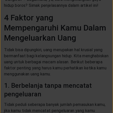
LAYANAN NASABAH
hidup boros? Simak penjelasannya dalam artikel ini!
4 Faktor yang
ARTIKEL DAN BERITA
Mempengaruhi Kamu Dalam
Mengeluarkan Uang
TENTANG GENERALI
Tidak bisa dipungkiri, uang merupakan hal krusial yang
ACARA
bermanfaat bagi kelangsungan hidup. Kita menghabiskan
uang untuk berbagai macam alasan. Berikut beberapa
faktor penting yang harus kamu perhatikan ketika kamu
KEAGENAN
menggunakan uang kamu.
1. Berbelanja tanpa mencatat
pengeluaran
Tidak peduli seberapa banyak jumlah pemasukan kamu,
jika kamu tidak mencatat pengeluaran yang kamu