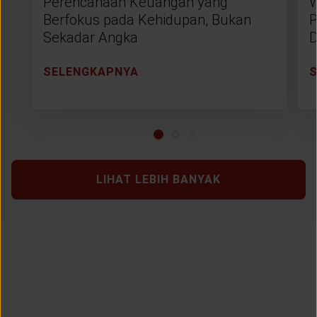
Perencanaan Keuangan yang
W
Berfokus pada Kehidupan, Bukan
P
Sekadar Angka
D
SELENGKAPNYA
LIHAT LEBIH BANYAK