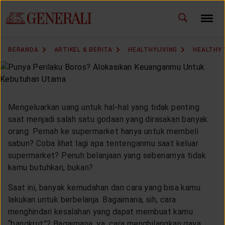
ID
EN
GANTI BAHASA
BERANDA
ARTIKEL & BERITA
HEALTHYLIVING
HEALTHY
DOWNLOAD GEN ICLICK
HUBUNGI KAMI
Mengeluarkan uang untuk hal-hal yang tidak penting
KANTOR PEMASARAN
saat menjadi salah satu godaan yang dirasakan banyak
orang. Pernah ke supermarket hanya untuk membeli
sabun? Coba lihat lagi apa tentenganmu saat keluar
TEMUKAN AGEN
supermarket? Penuh belanjaan yang sebenarnya tidak
kamu butuhkan, bukan?
Saat ini, banyak kemudahan dan cara yang bisa kamu
SOLUSI KAMI
lakukan untuk berbelanja. Bagaimana, sih, cara
menghindari kesalahan yang dapat membuat kamu
“bangkrut”? Bagaimana, ya, cara menghilangkan gaya