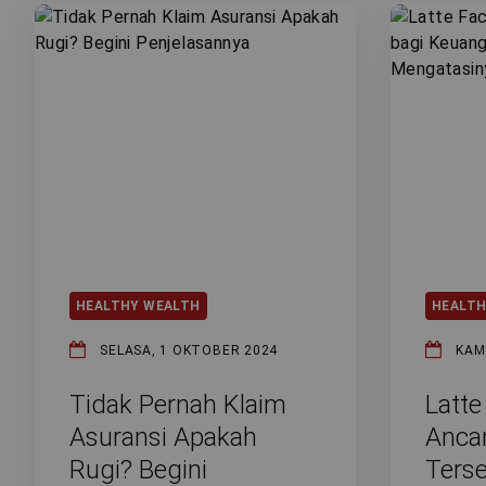
LAYANAN NASABAH
ARTIKEL DAN BERITA
TENTANG GENERALI
ACARA
HEALTHY WEALTH
HEALTH
KEAGENAN
SELASA, 1 OKTOBER 2024
KAM
Tidak Pernah Klaim
Latte
Asuransi Apakah
Anca
Rugi? Begini
Ters