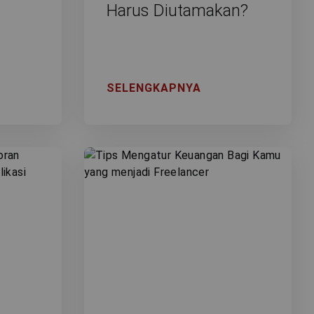
Harus Diutamakan?
SELENGKAPNYA
n kami dan
isis bagian
da untuk
mengenai