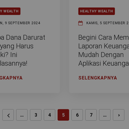
Y WEALTH
HEALTHY WEALTH
IN, 9 SEPTEMBER 2024
KAMIS, 5 SEPTEMBER 2
pa Dana Darurat
Begini Cara Mem
 yang Harus
Laporan Keuang
ki? Ini
Mudah Dengan
lasannya!
Aplikasi Keuang
NGKAPNYA
SELENGKAPNYA
...
3
4
5
6
7
...
NEXT