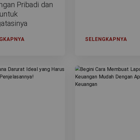
ngan Pribadi dan
 untuk
atasinya
NGKAPNYA
SELENGKAPNYA
 Cookies
kan cookie untuk meningkatkan kualitas layana
da pengalaman yang lebih baik. Cookie menganal
Anda kunjungi dan menyesuaikan dengan minat An
an informasi yang relevan. Pelajari lebih lanjut 
ijakan Cookie