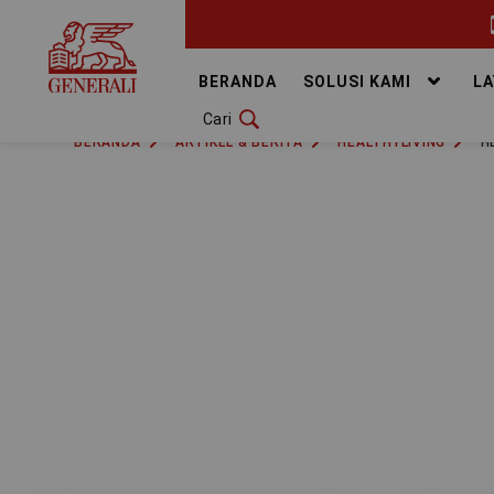
GANTI BAHASA
BERANDA
SOLUSI KAMI
L
Cari
DOWNLOAD GEN ICLICK
BERANDA
ARTIKEL & BERITA
HEALTHYLIVING
H
HUBUNGI KAMI
KANTOR PEMASARAN
TEMUKAN AGEN
SOLUSI KAMI