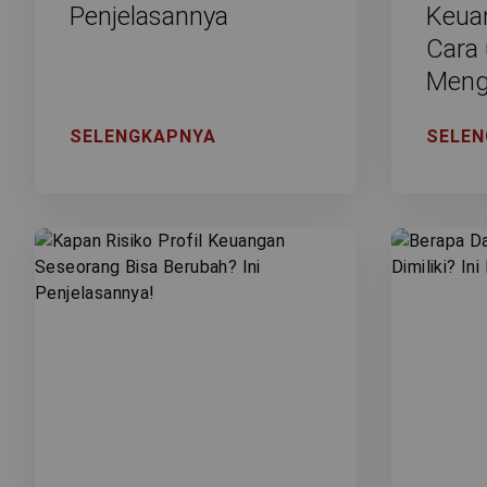
Penjelasannya
Keua
Cara
Meng
SELENGKAPNYA
SELE
Website
Kami mengguna
memberikan An
website yang 
dapat menyajik
Cookie di Keb