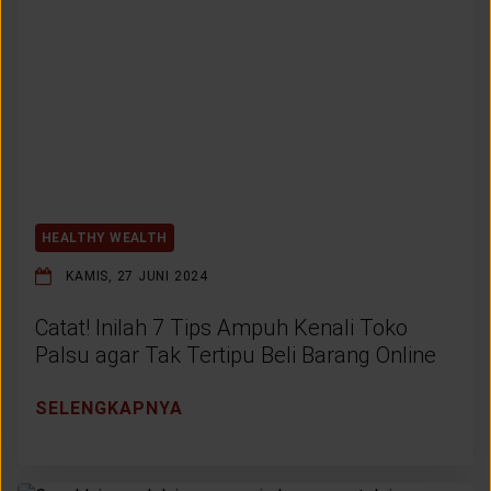
LAYANAN NASABAH
ARTIKEL DAN BERITA
TENTANG GENERALI
ACARA
HEALTHY WEALTH
KAMIS, 27 JUNI 2024
KEAGENAN
Catat! Inilah 7 Tips Ampuh Kenali Toko
Palsu agar Tak Tertipu Beli Barang Online
SELENGKAPNYA