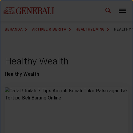
ID
EN
GANTI BAHASA
BERANDA
ARTIKEL & BERITA
HEALTHYLIVING
HEALTHY
DOWNLOAD GEN ICLICK
HUBUNGI KAMI
Healthy Wealth
KANTOR PEMASARAN
Healthy Wealth
TEMUKAN AGEN
SOLUSI KAMI