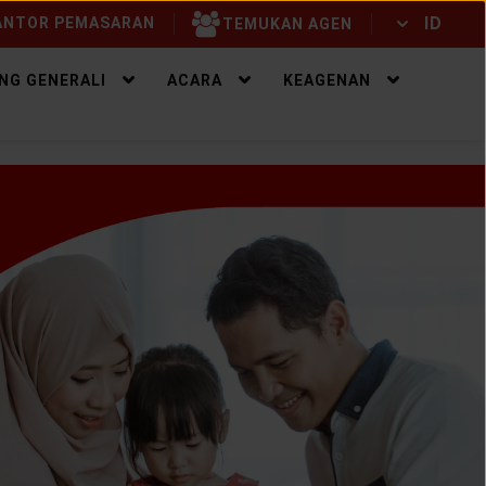
ID
NTOR PEMASARAN
TEMUKAN AGEN
ID
EN
NG GENERALI
ACARA
KEAGENAN