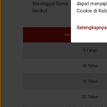
Meninggal Dunia. dengan besaran 
dapat menyajik
berikut:
Cookie di Keb
Selengkapnya
Masa Pembayaran Kontr
5 Tahun
10 Tahun
15 Tahun
20 Tahun