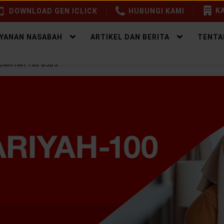
KA
DOWNLOAD GEN ICLICK
HUBUNGI KAMI
AYANAN NASABAH
ARTIKEL DAN BERITA
TENTA
 JARIYAH 100 BJBS