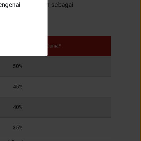
busi yang dipilih sebagai
mengenai
Manfaat Meninggal Dunia*
50%
45%
40%
35%