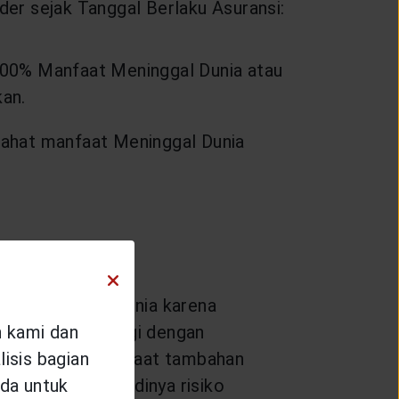
er sejak Tanggal Berlaku Asuransi:
100% Manfaat Meninggal Dunia atau
an.
lahat manfaat Meninggal Dunia
erta Meninggal Dunia karena
setelah dikurangi dengan
n kami dan
da) ditambah manfaat tambahan
isis bagian
pai dengan terjadinya risiko
da untuk