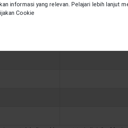
persentase sesuai dengan Masa Pembayaran Kontri
an informasi yang relevan. Pelajari lebih lanjut 
ijakan Cookie
ibusi
Tambahan 