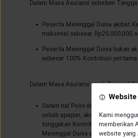
Dalam Masa Asuransi sebelum Tanggal T
Peserta Meninggal Dunia akibat K
maksimal sebesar Rp25.000.000 se
Peserta Meninggal Dunia bukan ak
sebesar 100% Kontribusi pertama 
Dalam Masa Asuransi sejak Tanggal Ter
Website
Dalam hal Polis diterbitkan secara
sebab apapun, akan diserahkan ke
Kami mengguna
tunggakan Kontribusi dan kewajib
memberikan An
Meninggal Dunia sebesar persentas
website yang 