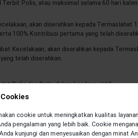
erbit Polis, atau maksimal selama 60 hari kalend
ecelakaan, akan diserahkan kepada Termaslahat 
rta 100% Kontribusi pertama yang telah diserahk
ibat Kecelakaan, akan diserahkan kepada Termas
yang telah diserahkan.
bit Polis dan Polis dalam keadaan aktif:
 Cookies
 seleksi risiko penuh (Full Underwriting) dan Pes
pada Termaslahat 100% Manfaat Meninggal Dunia 
kan cookie untuk meningkatkan kualitas layana
an lain Pemegang Polis kepada Pengelola (jika a
da pengalaman yang lebih baik. Cookie menganal
e dari total Kontribusi yang telah diserahkan sam
Anda kunjungi dan menyesuaikan dengan minat An