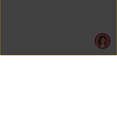
PT Asuransi Jiwa Generali Indonesia
merupakan perusahaan asuransi yang Berizin dan Diawasi
oleh Otoritas Jasa Keuangan.
KANTOR PUSAT
PT Asuransi Jiwa Generali Indonesia