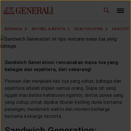
ID
EN
GANTI BAHASA
BERANDA
ARTIKEL & BERITA
HEALTHYLIVING
HEALTHY 
DOWNLOAD GEN ICLICK
HUBUNGI KAMI
Sandwich Generation: rencanakan masa tua yang
KANTOR PEMASARAN
bahagia dan sejahtera, dari sekarang!
Pensiun dan menjalani hari tua yang sehat, bahagia dan
TEMUKAN AGEN
sejahtera adalah impian semua orang. Siapa sih yang
nggak mau bebas keharusan ngantor, lantas punya uang
yang cukup untuk dipakai liburan keliling dunia bersama
pasangan, menikmati waktu dan momen berharga
SOLUSI KAMI
bersama keluarga tercinta.
Sandwich Generation: