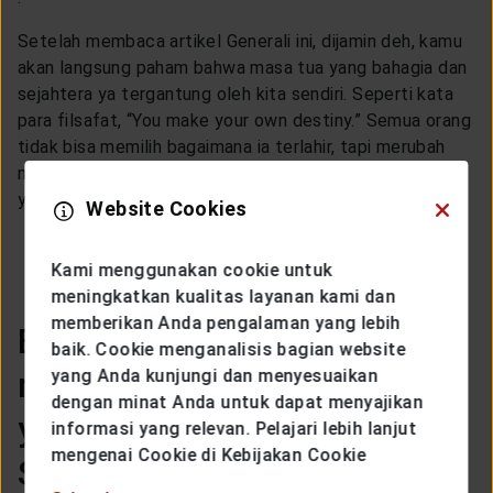
Setelah membaca artikel Generali ini, dijamin deh, kamu
akan langsung paham bahwa masa tua yang bahagia dan
sejahtera ya tergantung oleh kita sendiri. Seperti kata
para filsafat, “You make your own destiny.” Semua orang
tidak bisa memilih bagaimana ia terlahir, tapi merubah
nasib dan situasi hidup merupakan keputusan dan usaha
yang berada di tangan kita sendiri. Setuju?
Website Cookies
Kami menggunakan cookie untuk
meningkatkan kualitas layanan kami dan
memberikan Anda pengalaman yang lebih
Bagaimana cara untuk
baik. Cookie menganalisis bagian website
merencanakan masa depan
yang Anda kunjungi dan menyesuaikan
dengan minat Anda untuk dapat menyajikan
yang cerah untuk si
informasi yang relevan. Pelajari lebih lanjut
mengenai Cookie di Kebijakan Cookie
Sandwich Generation?