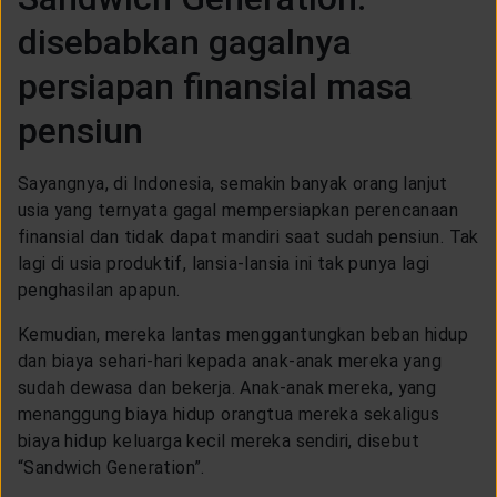
LAYANAN NASABAH
disebabkan gagalnya
persiapan finansial masa
ARTIKEL DAN BERITA
pensiun
TENTANG GENERALI
Sayangnya, di Indonesia, semakin banyak orang lanjut
usia yang ternyata gagal mempersiapkan perencanaan
finansial dan tidak dapat mandiri saat sudah pensiun. Tak
ACARA
lagi di usia produktif, lansia-lansia ini tak punya lagi
penghasilan apapun.
KEAGENAN
Kemudian, mereka lantas menggantungkan beban hidup
dan biaya sehari-hari kepada anak-anak mereka yang
sudah dewasa dan bekerja. Anak-anak mereka, yang
menanggung biaya hidup orangtua mereka sekaligus
biaya hidup keluarga kecil mereka sendiri, disebut
“Sandwich Generation”.