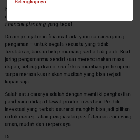
Selengkapnya
Mau kan, merencanakan masa depan yang cerah? Yuk,
gabung dengan #AntiMadesuClub dan mulai membuat
financial planning
yang tepat.
Dalam pengaturan finansial, ada yang namanya jaring
pengaman – untuk segala sesuatu yang tidak
terelakkan, karena hidup memang serba tak pasti. Buat
jaring pengamanmu sendiri saat merencanakan masa
depan, sehingga kamu bisa fokus membangun hidupmu
tanpa merasa kuatir akan musibah yang bisa terjadi
kapan saja.
Salah satu caranya adalah dengan memiliki penghasilan
pasif yang didapat lewat produk investasi. Produk
investasi yang terkait asuransi mungkin bisa jadi pilihan
untuk menciptakan penghasilan pasif dengan cara yang
aman, mudah dan terpercaya.
Di