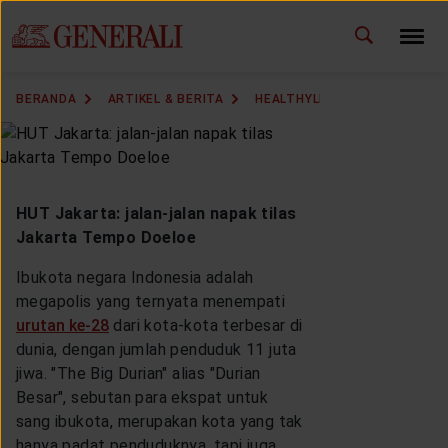
GANTI BAHASA
BERANDA
ARTIKEL & BERITA
HEALTHYLIVING
HEALTHY 
DOWNLOAD GEN ICLICK
HUBUNGI KAMI
HUT Jakarta: jalan-jalan napak tilas
KANTOR PEMASARAN
Jakarta Tempo Doeloe
Ibukota negara Indonesia adalah
TEMUKAN AGEN
megapolis yang ternyata menempati
urutan ke-28
dari kota-kota terbesar di
dunia, dengan jumlah penduduk 11 juta
jiwa. "The Big Durian" alias "Durian
SOLUSI KAMI
Besar", sebutan para ekspat untuk
sang ibukota, merupakan kota yang tak
hanya padat penduduknya, tapi juga