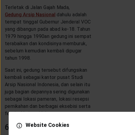
Terletak di Jalan Gajah Mada,
Gedung Arsip Nasional
dahulu adalah
tempat tinggal Gubernur Jenderal VOC
yang dibangun pada abad ke-18. Tahun
1979 hingga 1990an gedung ini sempat
terabaikan dan kondisinya memburuk,
sebelum kemudian kembali dipugar
tahun 1998.
Saat ini, gedung tersebut difungsikan
kembali sebagai kantor pusat Studi
Arsip Nasional Indonesia, dan selain itu
juga bagian depannya sering digunakan
sebagai lokasi pameran, lokasi resepsi
pernikahan dan berbagai eksebisi serta
festival kultural lainnya.
Website Cookies
6. Gereja Sion