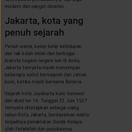
LAYANAN NASABAH
modern dan sangat dinamis.
Jakarta, kota yang
ARTIKEL DAN BERITA
penuh sejarah
TENTANG GENERALI
Penuh warna, kelap-kelip kehidupan
dan tak kalah indah dari berbagai
ibukota negara-negara lain di dunia,
ACARA
Jakarta ternyata masih menyimpan
beberapa sudut bersejarah dari zaman
kuno, ketika masih bernama Batavia.
KEAGENAN
Sejarah kota Jayakarta kuno berawal
dari abad ke-16. Tanggal 22 Juni 1527
ternyata ditetapkan sebagai ulang
tahun Kota Jakarta, berdasarkan waktu
terjadinya penaklukan Sunda Kelapa
oleh Fatahillah dan pasukannya,