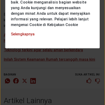
baik. Cookie menganalisis bagian website
yang Anda kunjungi dan menyesuaikan
dengan minat Anda untuk dapat menyajikan
Bagaimanakah terobosan aplikasi dan teknologi masa
informasi yang relevan. Pelajari lebih lanjut
kini dapat membantu kita hidup lebih baik? Temukan
mengenai Cookie di Kebijakan Cookie
informasi paling update seputar teknologi disini:
Selengkapnya
Amankan mobilmu dari pencurian dengan beberapa GPS
harga terjangkau ini
Teknologi terkini agar selalu aman berkendara
Inilah Sistem Keamanan Rumah tercanggih masa kini
BAGIKAN
SUKA ARTIKEL INI :
Artikel Lainnya