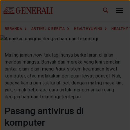
ID
EN
GANTI BAHASA
BERANDA
ARTIKEL & BERITA
HEALTHYLIVING
HEALTHY
DOWNLOAD GEN ICLICK
HUBUNGI KAMI
Maling jaman
now
tak lagi hanya berkeliaran di jalan
mencari mangsa. Banyak dari mereka yang kini semakin
KANTOR PEMASARAN
pintar, diam-diam meng-
hack
sistem keamanan lewat
komputer, atau melakukan penipuan lewat ponsel. Nah,
supaya kamu pun tak kalah set dengan maling masa kini,
TEMUKAN AGEN
yuk, simak beberapa cara untuk mengamankan uang
dengan bantuan teknologi terdepan.
Pasang antivirus di
SOLUSI KAMI
komputer