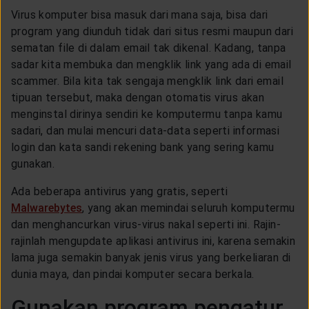
LAYANAN NASABAH
Virus komputer bisa masuk dari mana saja, bisa dari
program yang diunduh tidak dari situs resmi maupun dari
sematan file di dalam email tak dikenal. Kadang, tanpa
ARTIKEL DAN BERITA
sadar kita membuka dan mengklik link yang ada di email
scammer. Bila kita tak sengaja mengklik link dari email
tipuan tersebut, maka dengan otomatis virus akan
TENTANG GENERALI
menginstal dirinya sendiri ke komputermu tanpa kamu
sadari, dan mulai mencuri data-data seperti informasi
login dan kata sandi rekening bank yang sering kamu
ACARA
gunakan.
Ada beberapa antivirus yang gratis, seperti
KEAGENAN
Malwarebytes
, yang akan memindai seluruh komputermu
dan menghancurkan virus-virus nakal seperti ini. Rajin-
rajinlah mengupdate aplikasi antivirus ini, karena semakin
lama juga semakin banyak jenis virus yang berkeliaran di
dunia maya, dan pindai komputer secara berkala.
Gunakan program pengatur