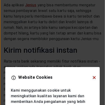
Ada aplikasi
Jenius
yang bisa membantumu mengatur
semua pembayaran lewat satu kartu saja, sehingga
kamu hanya perlu membawa-bawa si kartu tersebut dan
meninggalkan kartu-kartu debit dan kredit lainnya di
rumah. Nah, ini artinya bila kamu sampai kecopetan dan
dompet hilang, kartu yang lain tetap aman dan kamu bisa
dengan segera memblokir penggunaan kartu Jenius-mu.
Kirim notifikasi instan
Rata-rata bank sekarang memiliki fitur notifikasi instan -
artinya, setiap ada transaksi, pihak bank akan
mengirimkan email atau sms kepada kamu,
Website Cookies
memberitahukan bahwa ada terjadi transaksi dengan
nominal sekian dan darimana transaksi tersebut berasal.
Fitur ini sangat penting, sehingga bila ada transaksi
Kami menggunakan cookie untuk
mencurigakan, kamu bisa langsung mengetahuinya saat
meningkatkan kualitas layanan kami dan
itu juga dan melaporkannya ke pihak bank.
memberikan Anda pengalaman yang lebih