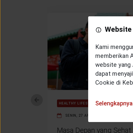
Website
Kami mengguna
memberikan An
website yang 
dapat menyajik
Cookie di Keb
Selengkapnya
HEALTHY LIFESTYLE
SENIN, 27 APRIL 2026
Masa Depan yang Sehat