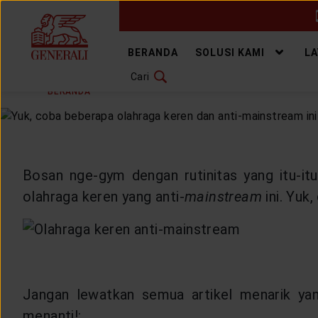
GANTI BAHASA
BERANDA
SOLUSI KAMI
L
Cari
SENIN, 30 DESEMBER 2019
BAGIKAN
DOWNLOAD GEN ICLICK
BERANDA
ARTIKEL & BERITA
HEALTHYLIVING
H
HUBUNGI KAMI
KANTOR PEMASARAN
Bosan nge-gym dengan rutinitas yang itu-i
olahraga keren yang anti-
mainstream
ini. Yuk
TEMUKAN AGEN
SOLUSI KAMI
Jangan lewatkan semua artikel menarik yan
menanti!: