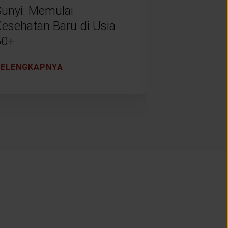
Sunyi: Memulai
Menjalani 
Kesehatan Baru di Usia
Tua denga
50+
Tenang
SELENGKAPNYA
SELENGKAP